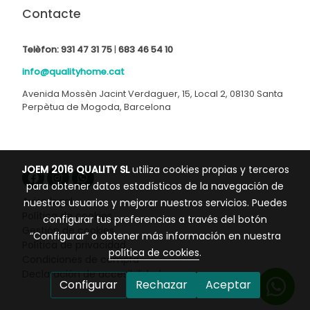
Contacte
Telèfon:
931 47 31 75
|
683 46 54 10
info@qualityhome.cat
Avenida Mossèn Jacint Verdaguer, 15, Local 2, 08130 Santa
Perpètua de Mogoda, Barcelona
JOEM 2016 QUALITY SL
utiliza cookies propias y terceros
para obtener datos estadísticos de la navegación de
Aviso legal
nuestros usuarios y mejorar nuestros servicios. Puedes
Política de cookies
configurar tus preferencias a través del botón
Gestión de cookies
“Configurar” o obtener más información en nuestra
Política de privacidad
política de cookies
.
Condiciones de compra
Declaración de accesibilidad
Configurar
Rechazar
Aceptar