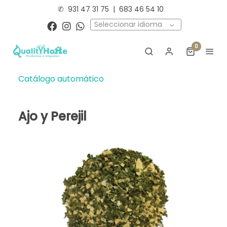
✆
931 47 31 75
|
683 46 54 10
Seleccionar idioma
0
Catálogo automático
Ajo y Perejil