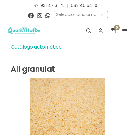
✆
931 47 31 75
|
683 46 54 10
Seleccionar idioma
0
Catálogo automático
All granulat