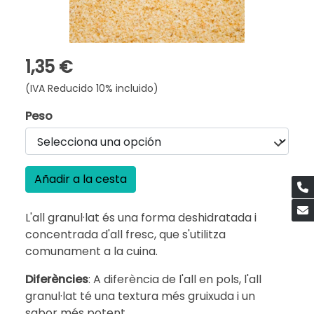
1,35 €
(IVA Reducido 10% incluido)
Peso
Añadir a la cesta
L'all granul·lat és una forma deshidratada i
concentrada d'all fresc, que s'utilitza
comunament a la cuina.
Diferències
: A diferència de l'all en pols, l'all
granul·lat té una textura més gruixuda i un
sabor més potent.