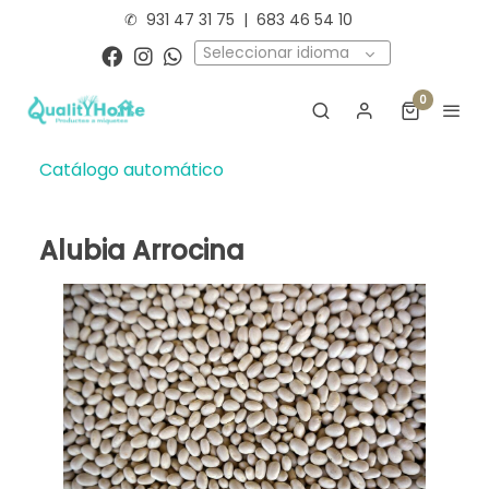
✆
931 47 31 75
|
683 46 54 10
Seleccionar idioma
0
Catálogo automático
Alubia Arrocina