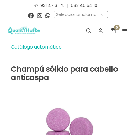
✆
931 47 31 75
|
683 46 54 10
Seleccionar idioma
0
Catálogo automático
Champú sólido para cabello
anticaspa