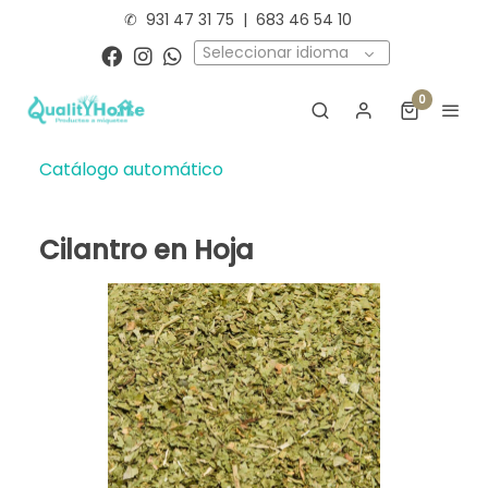
✆
931 47 31 75
|
683 46 54 10
Seleccionar idioma
0
Catálogo automático
Cilantro en Hoja