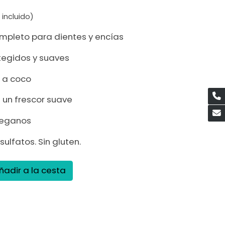
 incluido)
mpleto para dientes y encías
tegidos y suaves
 a coco
 un frescor suave
veganos
 sulfatos. Sin gluten.
ñadir a la cesta