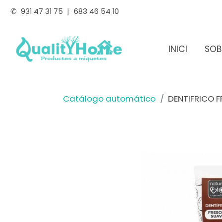
✆
931 47 31 75
|
683 46 54 10
INICI
SOB
Catálogo automático
DENTIFRICO 