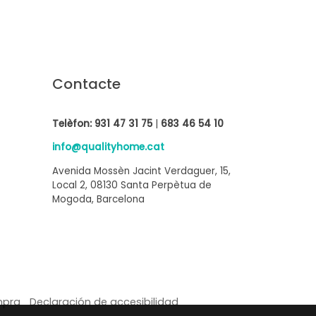
Contacte
Telèfon:
931 47 31 75
|
683 46 54 10
info@qualityhome.cat
Avenida Mossèn Jacint Verdaguer, 15,
Local 2, 08130 Santa Perpètua de
Mogoda, Barcelona
mpra
Declaración de accesibilidad