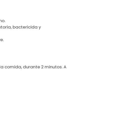
no.
toria, bactericida y
e.
da comida, durante 2 minutos. A