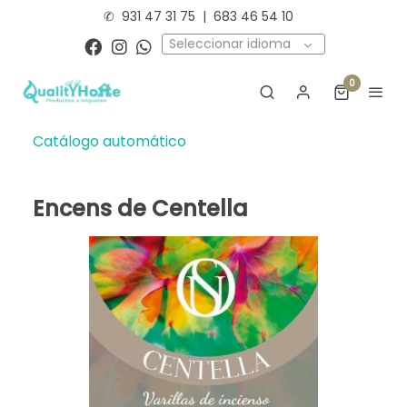
✆
931 47 31 75
|
683 46 54 10
Seleccionar idioma
0
Catálogo automático
Encens de Centella