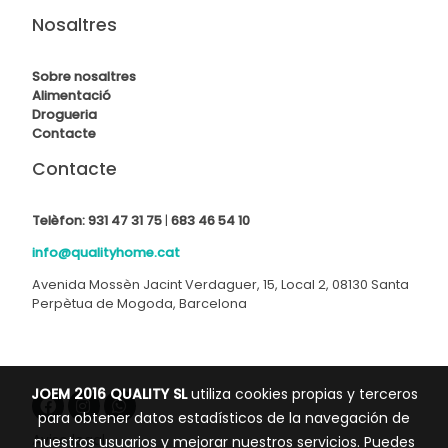
Nosaltres
Sobre nosaltres
Alimentació
Drogueria
Contact
e
Contacte
Telèfon:
931 47 31 75
|
683 46 54 10
info@qualityhome.cat
Avenida Mossèn Jacint Verdaguer, 15, Local 2, 08130 Santa
Perpètua de Mogoda, Barcelona
JOEM 2016 QUALITY SL
utiliza cookies propias y terceros
para obtener datos estadísticos de la navegación de
Aviso legal
nuestros usuarios y mejorar nuestros servicios. Puedes