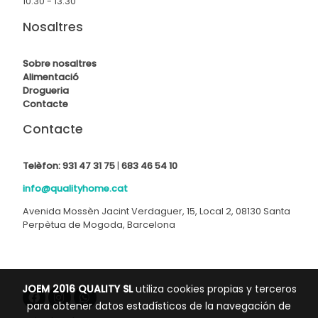
10:30 - 13:30
Nosaltres
Sobre nosaltres
Alimentació
Drogueria
Contact
e
Contacte
Telèfon:
931 47 31 75
|
683 46 54 10
info@qualityhome.cat
Avenida Mossèn Jacint Verdaguer, 15, Local 2, 08130 Santa
Perpètua de Mogoda, Barcelona
JOEM 2016 QUALITY SL
utiliza cookies propias y terceros
para obtener datos estadísticos de la navegación de