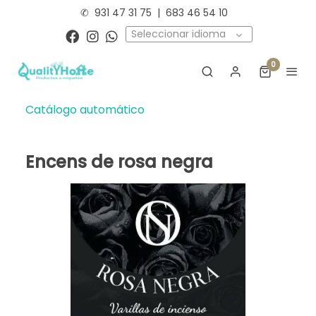
✆
931 47 31 75
|
683 46 54 10
Seleccionar idioma
0
Catálogo automático
Encens de rosa negra