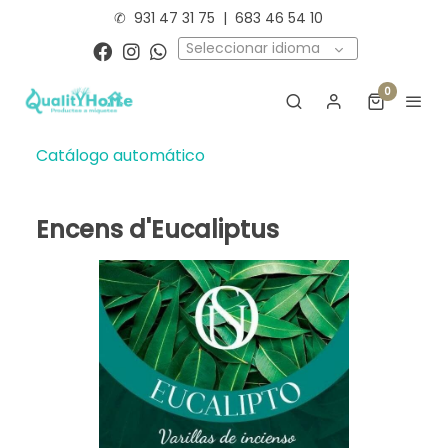
✆
931 47 31 75
|
683 46 54 10
Seleccionar idioma
0
Catálogo automático
Encens d'Eucaliptus