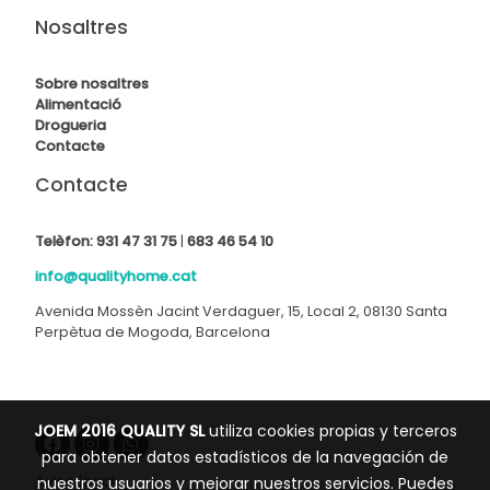
Nosaltres
Sobre nosaltres
Alimentació
Drogueria
Contact
e
Contacte
Telèfon:
931 47 31 75
|
683 46 54 10
info@qualityhome.cat
Avenida Mossèn Jacint Verdaguer, 15, Local 2, 08130 Santa
Perpètua de Mogoda, Barcelona
JOEM 2016 QUALITY SL
utiliza cookies propias y terceros
para obtener datos estadísticos de la navegación de
Aviso legal
nuestros usuarios y mejorar nuestros servicios. Puedes