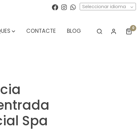
Seleccionar idioma
0
UES
CONTACTE
BLOG
cia
entrada
ial Spa