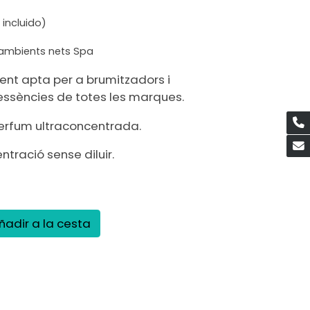
 incluido)
 ambients nets Spa
nt apta per a brumitzadors i
ssències de totes les marques.
erfum ultraconcentrada.
tració sense diluir.
ñadir a la cesta