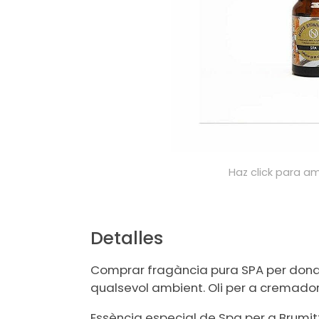
Haz click para am
Detalles
Comprar fragància pura SPA per donar
qualsevol ambient. Oli per a cremador
Essència especial de Spa per a Brumi