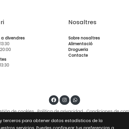
ri
Nosaltres
s a divendres
Sobre nosaltres
 13:30
Alimentació
 20:00
Drogueria
Contact
e
tes
 13:30
stión de cookies
Política de privacidad
Condiciones de co
 y terceros para obtener datos estadísticos de la
estros servicios. Puedes configurar tus preferencias a