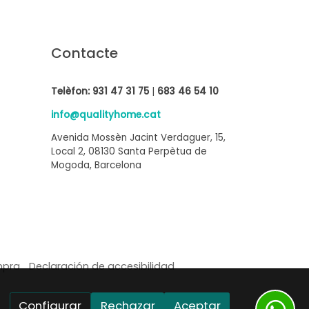
Contacte
Telèfon:
931 47 31 75
|
683 46 54 10
info@qualityhome.cat
Avenida Mossèn Jacint Verdaguer, 15,
Local 2, 08130 Santa Perpètua de
Mogoda, Barcelona
mpra
Declaración de accesibilidad
Configurar
Rechazar
Aceptar