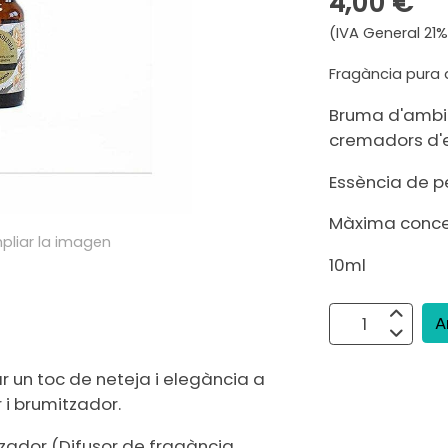
4,00 €
(IVA General 21%
Fragància pura
Bruma d'ambie
cremadors d'e
Essència de p
Màxima concen
pliar la imagen
10ml
A
 un toc de neteja i elegància a
 i brumitzador.
tzador (Difusor de fragància