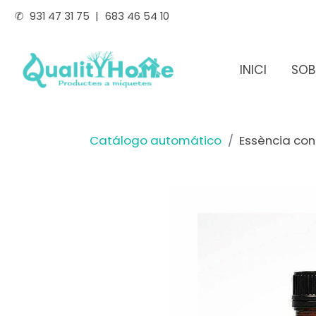
✆
931 47 31 75
|
683 46 54 10
INICI
SOB
Catálogo automático
Essència co