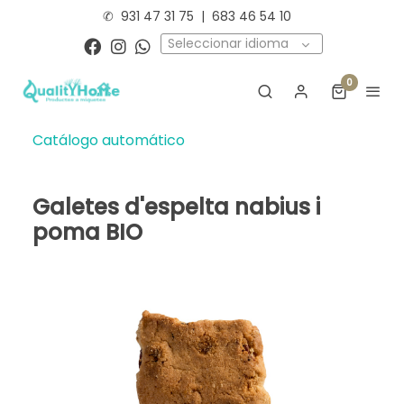
✆
931 47 31 75
|
683 46 54 10
Seleccionar idioma
0
Catálogo automático
Galetes d'espelta nabius i
poma BIO