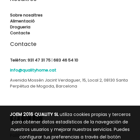
Sobre nosaltres
Alimentació
Drogueria
Contact
e
Contacte
Telèfon:
931 47 31 75
|
683 46 54 10
info@qualityhome.cat
Avenida Mossèn Jacint Verdaguer, 15, Local 2, 08130 Santa
Perpètua de Mogoda, Barcelona
JOEM 2016 QUALITY SL
utiliza cookies propias y terceros
para obtener datos estadísticos de la navegación de
Aviso legal
nuestros usuarios y mejorar nuestros servicios. Puedes
Política de cookies
configurar tus preferencias a través del botón