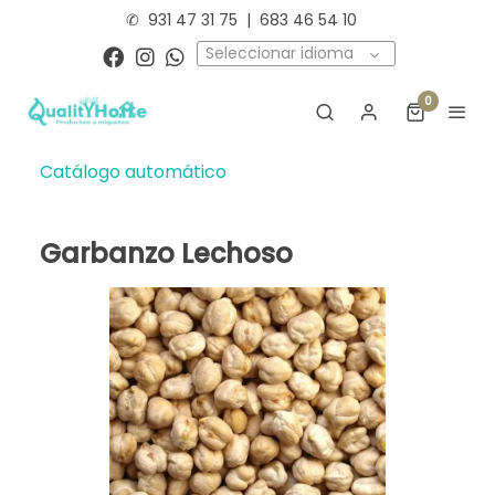
✆
931 47 31 75
|
683 46 54 10
Seleccionar idioma
0
Catálogo automático
Garbanzo Lechoso