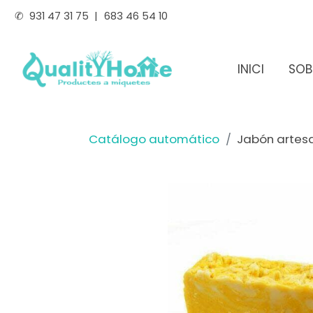
✆
931 47 31 75
|
683 46 54 10
INICI
SOB
Catálogo automático
Jabón artes