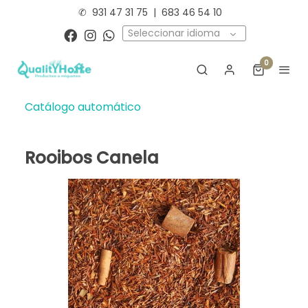
✆
931 47 31 75
|
683 46 54 10
Seleccionar idioma
0
Catálogo automático
Rooibos Canela