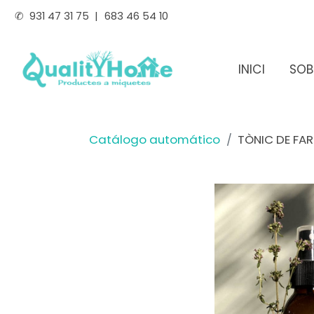
✆
931 47 31 75
|
683 46 54 10
INICI
SOB
Catálogo automático
TÒNIC DE FA