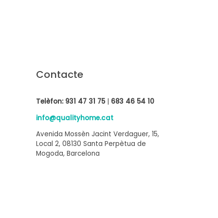
Contacte
Telèfon:
931 47 31 75
|
683 46 54 10
info@qualityhome.cat
Avenida Mossèn Jacint Verdaguer, 15,
Local 2, 08130 Santa Perpètua de
Mogoda, Barcelona