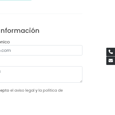
 información
ónico
acepto
el aviso legal
y
la política de