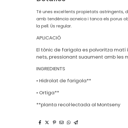
Té unes excel·lents propietats astringents, d
amb tendència acneica i tanca els porus ober
la pell. Ús regular.
APLICACIÓ
El tònic de farigola es polvoritza matí i
nets, pressionant suaument amb les 
INGREDIENTS
• Hidrolat de farigola**
• Ortiga**
**planta recol·lectada al Montseny