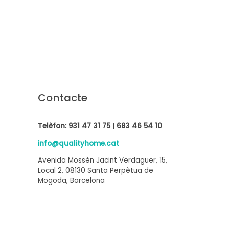
Contacte
Telèfon:
931 47 31 75
|
683 46 54 10
info@qualityhome.cat
Avenida Mossèn Jacint Verdaguer, 15,
Local 2, 08130 Santa Perpètua de
Mogoda, Barcelona