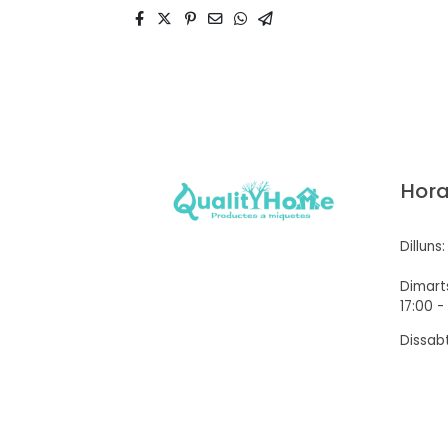
Hora
Dilluns
Dimarts
17:00 -
Dissabt