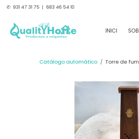
✆
931 47 31 75
|
683 46 54 10
INICI
SOB
Catálogo automático
Torre de fum