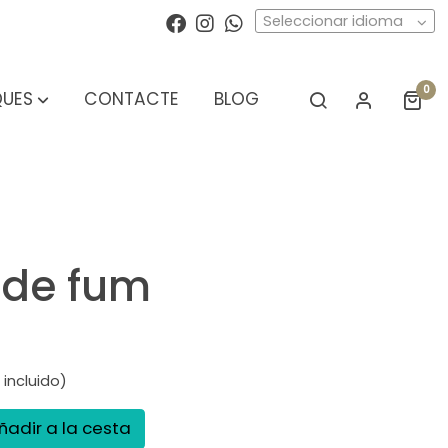
Seleccionar idioma
0
UES
CONTACTE
BLOG
 de fum
 incluido)
ñadir a la cesta