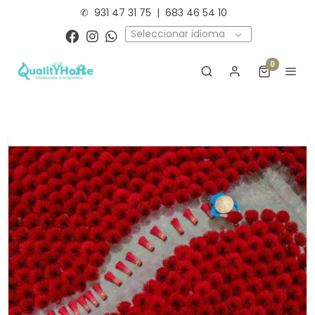
✆
931 47 31 75
|
683 46 54 10
Seleccionar idioma
0