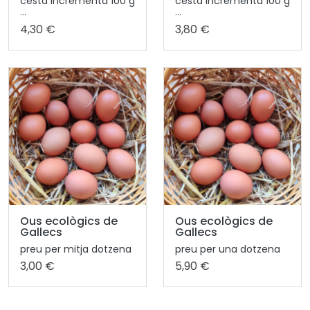
cesta incrementa 100 g
cesta incrementa 100 g
...
...
4,30 €
3,80 €
Ous ecològics de
Ous ecològics de
Gallecs
Gallecs
preu per mitja dotzena
preu per una dotzena
3,00 €
5,90 €