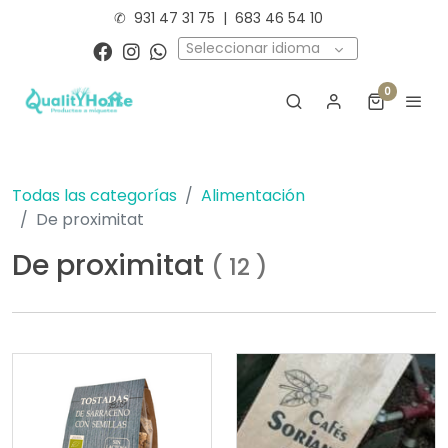
✆
931 47 31 75
|
683 46 54 10
Seleccionar idioma
0
Todas las categorías
Alimentación
De proximitat
De proximitat
(
12
)