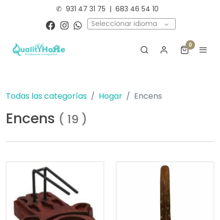
✆
931 47 31 75
|
683 46 54 10
Seleccionar idioma
0
Todas las categorías
Hogar
Encens
Encens
(
19
)