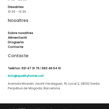
Dissabtes
10:30 - 13:30
Nosaltres
Sobre nosaltres
Alimentació
Drogueria
Contact
e
Contacte
Telèfon:
931 47 31 75
|
683 46 54 10
info@qualityhome.cat
Avenida Mossèn Jacint Verdaguer, 15, Local 2, 08130 Santa
Perpètua de Mogoda, Barcelona