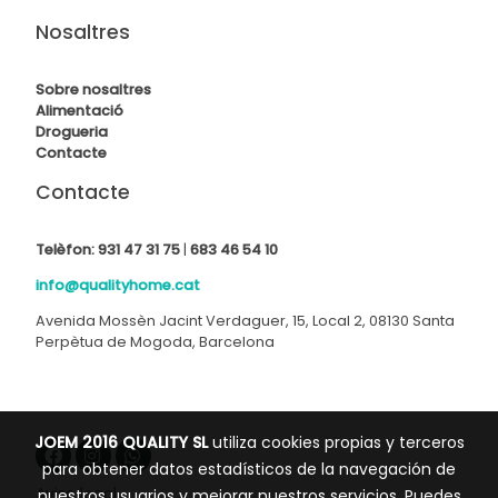
Nosaltres
Sobre nosaltres
Alimentació
Drogueria
Contact
e
Contacte
Telèfon:
931 47 31 75
|
683 46 54 10
info@qualityhome.cat
Avenida Mossèn Jacint Verdaguer, 15, Local 2, 08130 Santa
Perpètua de Mogoda, Barcelona
JOEM 2016 QUALITY SL
utiliza cookies propias y terceros
para obtener datos estadísticos de la navegación de
Aviso legal
nuestros usuarios y mejorar nuestros servicios. Puedes