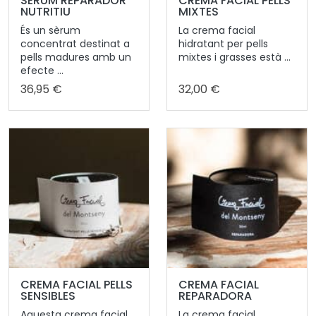
SÈRUM REPARADOR
CREMA FACIAL PELLS
NUTRITIU
MIXTES
És un sèrum
La crema facial
concentrat destinat a
hidratant per pells
pells madures amb un
mixtes i grasses està ...
efecte ...
36,95 €
32,00 €
CREMA FACIAL PELLS
CREMA FACIAL
SENSIBLES
REPARADORA
Aquesta crema facial
La crema facial