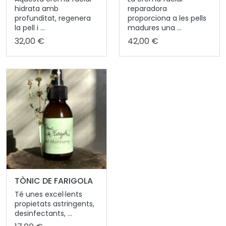
hidrata amb
reparadora
profunditat, regenera
proporciona a les pells
la pell i ...
madures una ...
32,00 €
42,00 €
TÒNIC DE FARIGOLA
Té unes excel·lents
propietats astringents,
desinfectants, ...