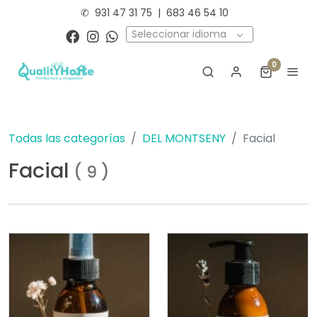
✆
931 47 31 75
|
683 46 54 10
Seleccionar idioma
0
Todas las categorías
DEL MONTSENY
Facial
Facial
(
9
)